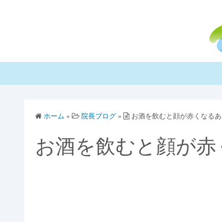
コ
ン
テ
ン
ツ
へ
ス
キ
ッ
ホーム
»
院長ブログ
»
お酒を飲むと顔が赤くなるあ
プ
お酒を飲むと顔が赤