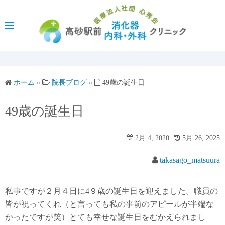
コ
ン
テ
ン
ツ
へ
ホーム
»
院長ブログ
»
49歳の誕生日
ス
キ
49歳の誕生日
ッ
プ
2月 4, 2020
5月 26, 2025
takasago_matsuura
私事ですが２月４日に4９歳の誕生日を迎えました。職員の
皆が祝ってくれ（と言っても私の事前のアピールが半端な
かったですが笑）とても幸せな誕生日をむかえられまし