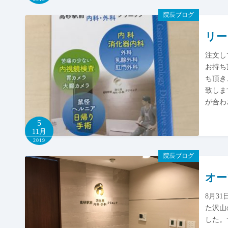
院長ブログ
リー
注文し
お持ち
ち頂き
致しま
が合わ
5
11月
2019
院長ブログ
オー
8月3
た沢山
した。