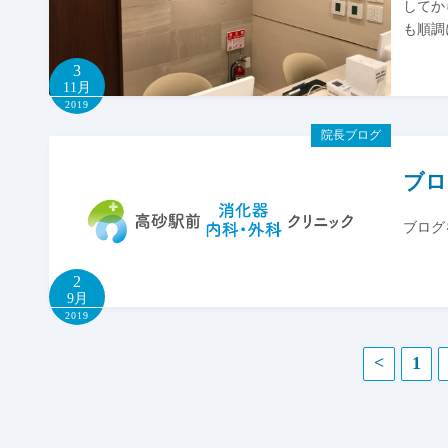
してか
も順調
3
11月
2019
院長ブログ
ブロ
ブログ
2
9月
2019
投
<
1
稿
の