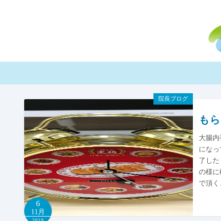
コ
ン
テ
ン
ツ
へ
ス
キ
院長ブログ
ッ
もら
プ
大腸内
になっ
了した
の様に
で頂く
6
11月
2019