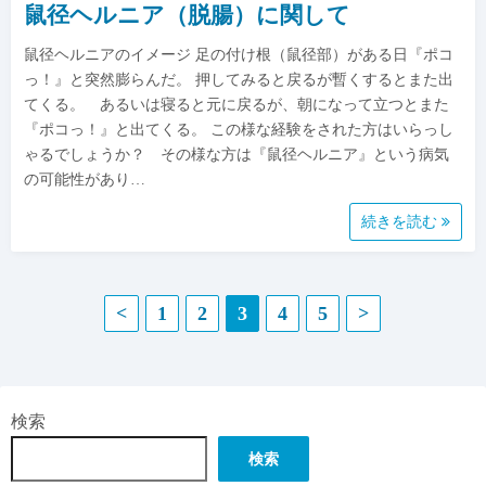
鼠径ヘルニア（脱腸）に関して
鼠径ヘルニアのイメージ 足の付け根（鼠径部）がある日『ポコ
っ！』と突然膨らんだ。 押してみると戻るが暫くするとまた出
てくる。 あるいは寝ると元に戻るが、朝になって立つとまた
『ポコっ！』と出てくる。 この様な経験をされた方はいらっし
ゃるでしょうか？ その様な方は『鼠径ヘルニア』という病気
の可能性があり…
続きを読む
投
<
1
2
3
4
5
>
稿
の
検索
ペ
検索
ー