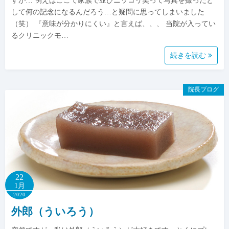
すが… 例えばここで家族で並びニッコリ笑って写真を撮ったと
して何の記念になるんだろう…と疑問に思ってしまいました
（笑） 『意味が分かりにくい』と言えば、、、 当院が入ってい
るクリニックモ…
続きを読む
院長ブログ
22
1月
2020
外郎（ういろう）