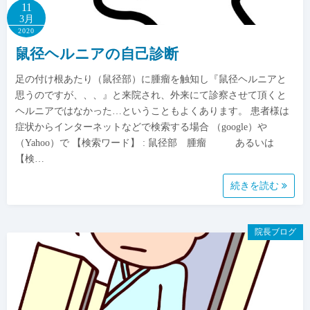
11
3月
2020
鼠径ヘルニアの自己診断
足の付け根あたり（鼠径部）に腫瘤を触知し『鼠径ヘルニアと
思うのですが、、、』と来院され、外来にて診察させて頂くと
ヘルニアではなかった…ということもよくあります。 患者様は
症状からインターネットなどで検索する場合 （google）や
（Yahoo）で 【検索ワード】 : 鼠径部 腫瘤 あるいは
【検…
続きを読む
院長ブログ