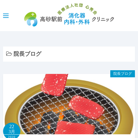
コ
ン
テ
ン
ツ
へ
ス
院長ブログ
キ
ッ
院長ブログ
プ
22
3月
2020