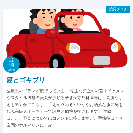
院長ブログ
12
2月
2020
癌とゴキブリ
医療系のドラマが流行っています 端正な顔立ちの若手イケメン
やスタイル抜群の美女が演じる若き天才外科医達は、高度な手
術を鮮やかにこなし、手術が終わるやいなやお洒落な服に身を
包み高級スポーツカーで颯爽と病院を後にします。 実際
は、、、容姿についてはコメントは控えますが、手術後はオペ
室隅のホルマリンにまみ…