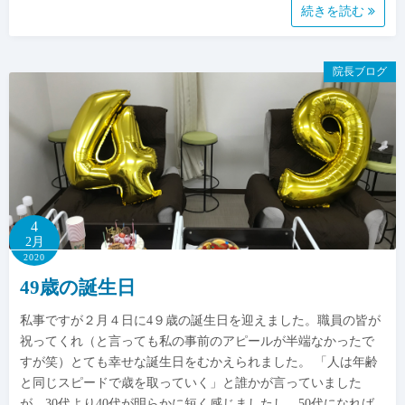
続きを読む
院長ブログ
4
2月
2020
49歳の誕生日
私事ですが２月４日に4９歳の誕生日を迎えました。職員の皆が
祝ってくれ（と言っても私の事前のアピールが半端なかったで
すが笑）とても幸せな誕生日をむかえられました。 「人は年齢
と同じスピードで歳を取っていく」と誰かが言っていました
が、30代より40代が明らかに短く感じましたし、50代になれば