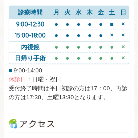
診療時間
月
火
水
木
金
土
日
9:00-12:30
●
●
●
●
●
■
×
15:00-18:00
●
●
●
●
●
×
×
内視鏡
●
●
●
●
●
●
×
日帰り手術
●
●
●
●
●
●
×
■
9:00-14:00
休診日
：日曜・祝日
受付終了時間は平日初診の方は17：00、再診
の方は17:30、土曜13:30となります。
アクセス