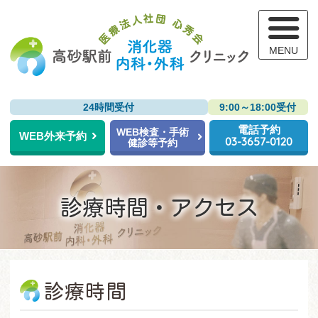
高
24時間受付
9:00～18:00受付
電話予約
WEB検査・手術
WEB外来予約
03-3657-0120
健診等予約
診療時間・アクセス
診療時間