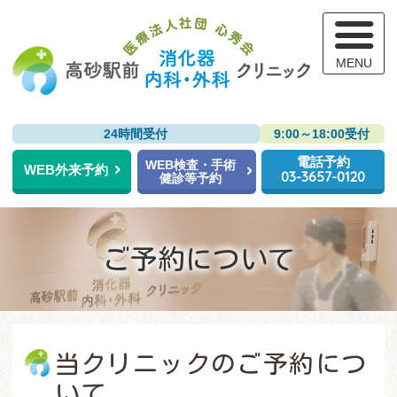
高
24時間受付
9:00～18:00受付
電話予約
WEB検査・手術
WEB外来予約
03-3657-0120
健診等予約
ご予約について
当クリニックのご予約につ
いて