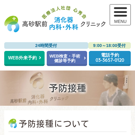
高
24時間受付
9:00～18:00受付
電話予約
WEB検査・手術
WEB外来予約
03-3657-0120
健診等予約
予防接種
予防接種について