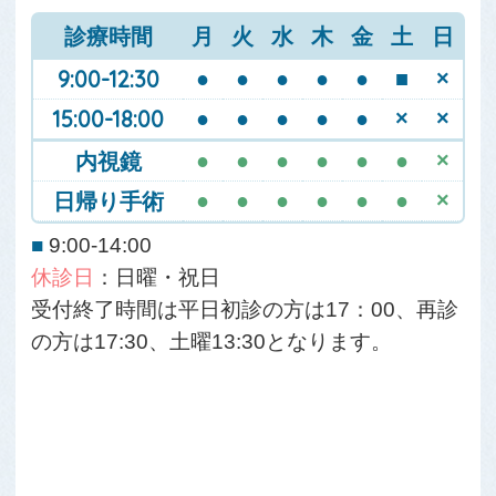
診療時間
月
火
水
木
金
土
日
9:00-12:30
●
●
●
●
●
■
×
15:00-18:00
●
●
●
●
●
×
×
内視鏡
●
●
●
●
●
●
×
日帰り手術
●
●
●
●
●
●
×
■
9:00-14:00
休診日
：日曜・祝日
受付終了時間は平日初診の方は17：00、再診
の方は17:30、土曜13:30となります。