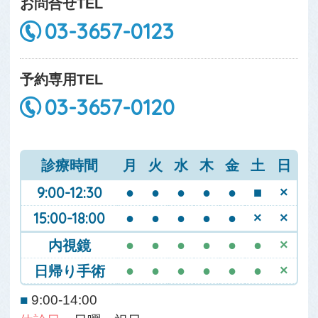
お問合せTEL
03-3657-0123
予約専用TEL
03-3657-0120
診療時間
月
火
水
木
金
土
日
9:00-12:30
●
●
●
●
●
■
×
15:00-18:00
●
●
●
●
●
×
×
内視鏡
●
●
●
●
●
●
×
日帰り手術
●
●
●
●
●
●
×
■
9:00-14:00