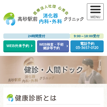
高
24時間受付
9:00～18:00受付
電話予約
WEB検査・手術
WEB外来予約
03-3657-0120
健診等予約
健診・人間ドック
健康診断とは