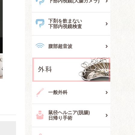
下部内視鏡
(大腸カメラ)
下剤を飲まない
下部内視鏡検査
腹部超音波
外科
一般外科
鼠径ヘルニア(脱腸)
日帰り手術