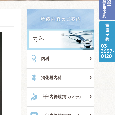
内科
内科
消化器内科
上部内視鏡
(胃カメラ)